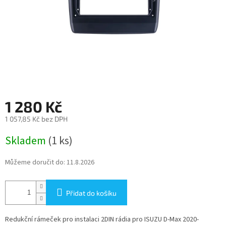
1 280 Kč
1 057,85 Kč bez DPH
Měrná
Skladem
(1 ks)
cena:
Můžeme doručit do:
11.8.2026
Přidat do košíku
Redukční rámeček pro instalaci 2DIN rádia pro ISUZU D-Max 2020-