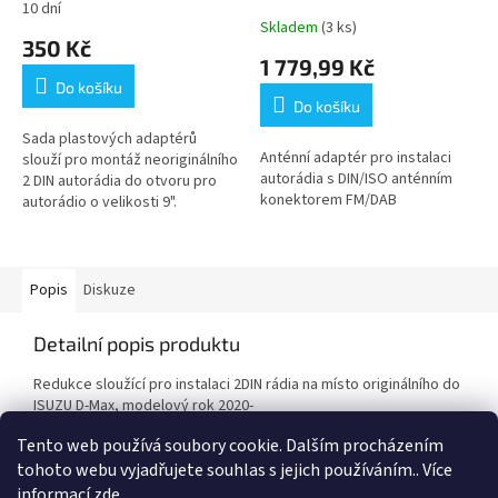
10 dní
Průměrné
Skladem
(3 ks)
hodnocení
350 Kč
produktu
1 779,99 Kč
je
Do košíku
5,0
Do košíku
z
5
Sada plastových adaptérů
Anténní adaptér pro instalaci
hvězdiček.
slouží pro montáž neoriginálního
autorádia s DIN/ISO anténním
2 DIN autorádia do otvoru pro
konektorem FM/DAB
autorádio o velikosti 9".
Popis
Diskuze
Detailní popis produktu
Redukce sloužící pro instalaci 2DIN rádia na místo originálního do
ISUZU D-Max, modelový rok 2020-
Tento web používá soubory cookie. Dalším procházením
tohoto webu vyjadřujete souhlas s jejich používáním.. Více
Z
informací
zde
.