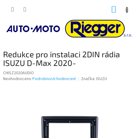
Přejít
NÁKUP
na
obsah
KOŠÍK
Redukce pro instalaci 2DIN rádia
ISUZU D-Max 2020-
CHISZ2020AUDIO
Průměrné
Neohodnoceno
Podrobnosti hodnocení
Značka:
ISUZU
hodnocení
produktu
je
0,0
z
5
hvězdiček.