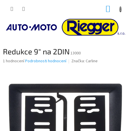
Přejít
NÁKUP
na
obsah
KOŠÍK
Redukce 9" na 2DIN
13000
Průměrné
1 hodnocení
Podrobnosti hodnocení
Značka:
Carline
hodnocení
produktu
je
5,0
z
5
hvězdiček.