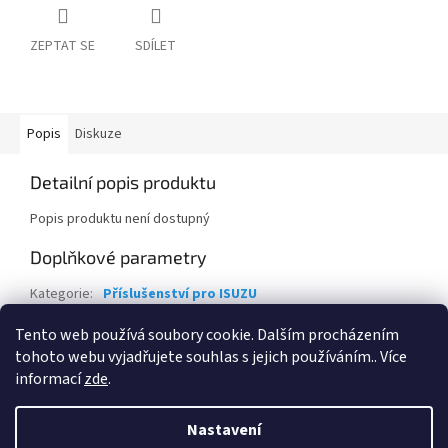
ZEPTAT SE
SDÍLET
Popis
Diskuze
Detailní popis produktu
Popis produktu není dostupný
Doplňkové parametry
Kategorie
:
Příslušenství pro ISUZU
EAN
:
13000
Tento web používá soubory cookie. Dalším procházením
tohoto webu vyjadřujete souhlas s jejich používáním.. Více
Z
informací
zde
.
á
Vytvořil Shoptet
p
Nastavení
a