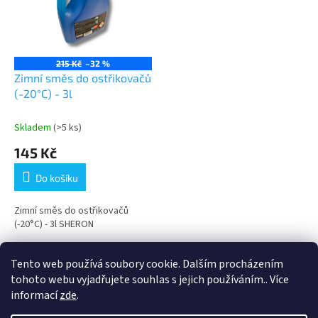
i
r
s
o
p
d
r
u
o
k
215 Kč
–32 %
d
t
Zimní směs do ostřikovačů
u
ů
(-20°C) - 3l
k
t
Skladem
(>5 ks)
ů
145 Kč
Do košíku
Zimní směs do ostřikovačů
(-20°C) - 3l SHERON
1
položek celkem
O
Tento web používá soubory cookie. Dalším procházením
v
tohoto webu vyjadřujete souhlas s jejich používáním.. Více
l
Z
informací
zde
.
á
á
d