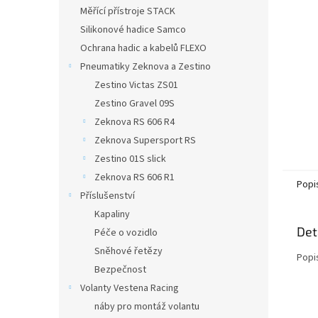
n
Měřící přístroje STACK
e
Silikonové hadice Samco
l
Ochrana hadic a kabelů FLEXO
Pneumatiky Zeknova a Zestino
Zestino Victas ZS01
Zestino Gravel 09S
Zeknova RS 606 R4
Zeknova Supersport RS
Zestino 01S slick
Zeknova RS 606 R1
Popi
Příslušenství
Kapaliny
Det
Péče o vozidlo
Sněhové řetězy
Popi
Bezpečnost
Volanty Vestena Racing
náby pro montáž volantu