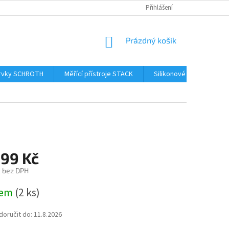
Přihlášení
NÁKUPNÍ
Prázdný košík
KOŠÍK
prvky SCHROTH
Měřící přístroje STACK
Silikonové hadice Samc
,99 Kč
č bez DPH
dem
(2 ks)
oručit do:
11.8.2026