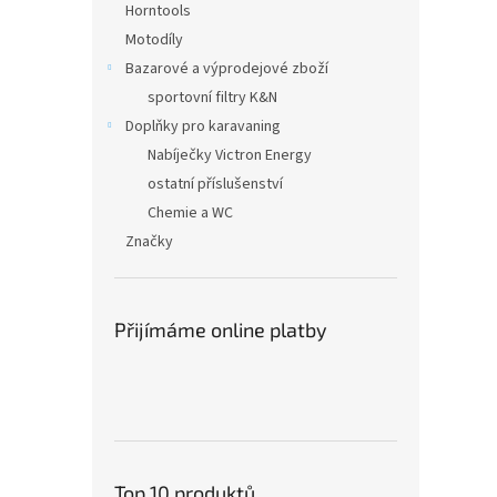
Horntools
Motodíly
Bazarové a výprodejové zboží
sportovní filtry K&N
Doplňky pro karavaning
Nabíječky Victron Energy
ostatní příslušenství
Chemie a WC
Značky
Přijímáme online platby
Top 10 produktů