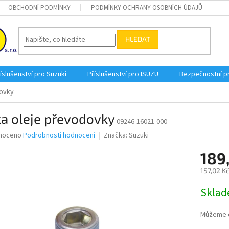
OBCHODNÍ PODMÍNKY
PODMÍNKY OCHRANY OSOBNÍCH ÚDAJŮ
HLEDAT
íslušenství pro Suzuki
Příslušenství pro ISUZU
Bezpečnostní 
dovky
a oleje převodovky
09246-16021-000
né
noceno
Podrobnosti hodnocení
Značka:
Suzuki
ní
189
u
157,02 K
Měrná
Skla
cena:
ek.
Můžeme d