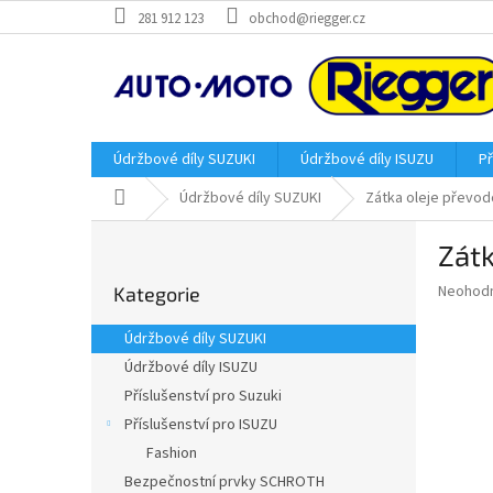
Přejít
281 912 123
obchod@riegger.cz
na
obsah
Údržbové díly SUZUKI
Údržbové díly ISUZU
Př
Domů
Údržbové díly SUZUKI
Zátka oleje převo
P
Zátk
o
Přeskočit
s
Průměr
Neohod
Kategorie
kategorie
t
hodnoce
r
produkt
Údržbové díly SUZUKI
a
je
Údržbové díly ISUZU
0,0
n
z
Příslušenství pro Suzuki
n
5
í
Příslušenství pro ISUZU
hvězdič
p
Fashion
a
Bezpečnostní prvky SCHROTH