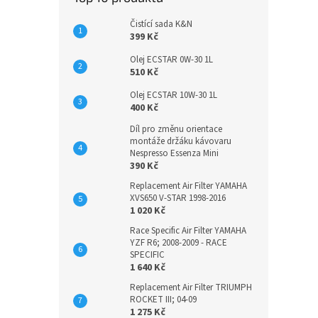
Čistící sada K&N
399 Kč
Olej ECSTAR 0W-30 1L
510 Kč
Olej ECSTAR 10W-30 1L
400 Kč
Díl pro změnu orientace
montáže držáku kávovaru
Nespresso Essenza Mini
390 Kč
Replacement Air Filter YAMAHA
XVS650 V-STAR 1998-2016
1 020 Kč
Race Specific Air Filter YAMAHA
YZF R6; 2008-2009 - RACE
SPECIFIC
1 640 Kč
Replacement Air Filter TRIUMPH
ROCKET III; 04-09
1 275 Kč