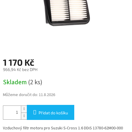
1 170 Kč
966,94 Kč bez DPH
Měrná
Skladem
(2 ks)
cena:
Můžeme doručit do:
11.8.2026
Přidat do košíku
Vzduchový filtr motoru pro Suzuki S-Cross 1.6 DDiS 13780-62M00-000