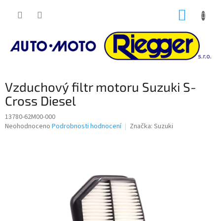
Přejít
NÁKUP
na
obsah
KOŠÍK
Vzduchový filtr motoru Suzuki S-
Cross Diesel
13780-62M00-000
Průměrné
Neohodnoceno
Podrobnosti hodnocení
Značka:
Suzuki
hodnocení
produktu
je
0,0
z
5
hvězdiček.