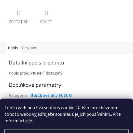
ZEPTAT SE
SDÍLET
Popis
Diskuze
Detailní popis produktu
Popis produktu není dostupný
Doplňkové parametry
Kategorie
:
Údržbové díly SUZUKI
EAN
:
13780-62M00-0000
Tento web používá soubory cookie. Dalším procházením
tohoto webu vyjadřujete souhlas s jejich používáním.. Více
Z
informací
zde
.
á
Vytvořil Shoptet
p