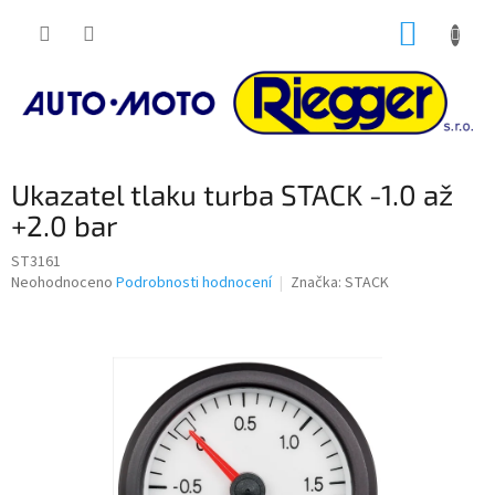
Přejít
NÁKUP
na
obsah
KOŠÍK
Ukazatel tlaku turba STACK -1.0 až
+2.0 bar
ST3161
Průměrné
Neohodnoceno
Podrobnosti hodnocení
Značka:
STACK
hodnocení
produktu
je
0,0
z
5
hvězdiček.