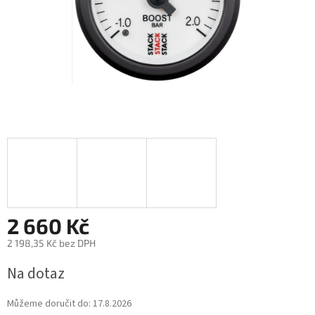
2 660 Kč
2 198,35 Kč bez DPH
Měrná
Na dotaz
cena:
Můžeme doručit do:
17.8.2026