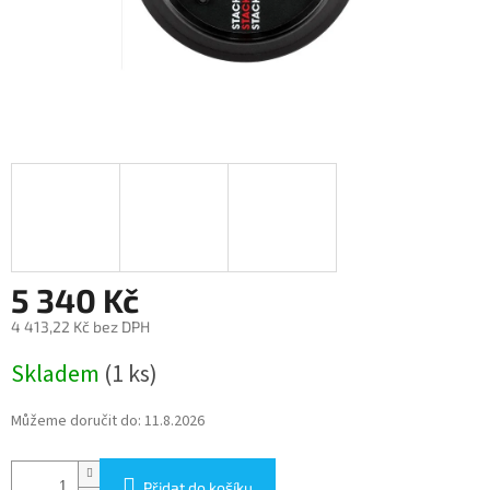
5 340 Kč
4 413,22 Kč bez DPH
Měrná
Skladem
(1 ks)
cena:
Můžeme doručit do:
11.8.2026
Přidat do košíku