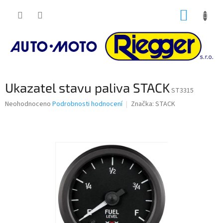
Přejít
NÁKUP
na
obsah
KOŠÍK
Ukazatel stavu paliva STACK
ST3315
Průměrné
Neohodnoceno
Podrobnosti hodnocení
Značka:
STACK
hodnocení
produktu
je
0,0
z
5
hvězdiček.