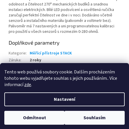
odolnost a čitelnost 270° mechanických budíků a snadnou
instalaci elektrických. Bílé LED podsvícení a osvětlená ručička
zaručují perfektní čitelnost ve dne i v noci. Dodáváno včetně
senzorů a instalačního materiálu (palivoměr a voltmetr bez).
Palivoměr má 7 nastavených a uni programovatelnou kalibraci
pro použití u všech senzorů s rozmezím 0-280 ohmů.
Doplňkové parametry
Kategorie
:
Měřící přístroje STACK
Záruka
:
2 roky
EAN
:
046074140723
Tento web používá soubory cookie. Dalším procházením
tohoto webu vyjadřujete souhlas s jejich používáním.. Více
Z
informací
zde
.
á
Vytvořil Shoptet
p
Nastavení
a
t
Copyright 2026
Auto - Moto Riegger s.r.o.
. Všechna práva
í
Odmítnout
Souhlasím
vyhrazena.
Upravit nastavení cookies