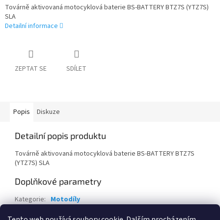
Továrně aktivovaná motocyklová baterie BS-BATTERY BTZ7S (YTZ7S)
SLA
Detailní informace
ZEPTAT SE
SDÍLET
Popis
Diskuze
Detailní popis produktu
Továrně aktivovaná motocyklová baterie BS-BATTERY BTZ7S
(YTZ7S) SLA
Doplňkové parametry
Kategorie
:
Motodíly
EAN
:
3661451001359
Tento web používá soubory cookie. Dalším procházením