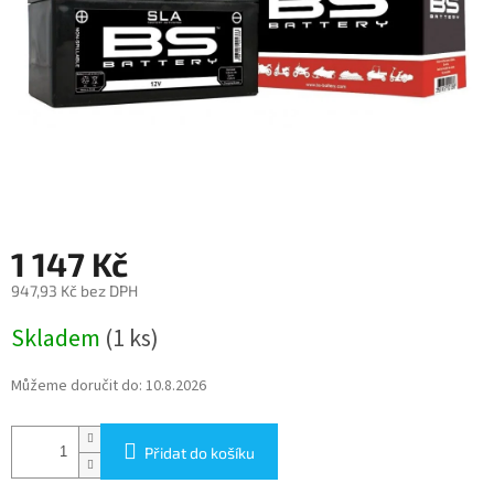
1 147 Kč
947,93 Kč bez DPH
Měrná
Skladem
(1 ks)
cena:
Můžeme doručit do:
10.8.2026
Přidat do košíku