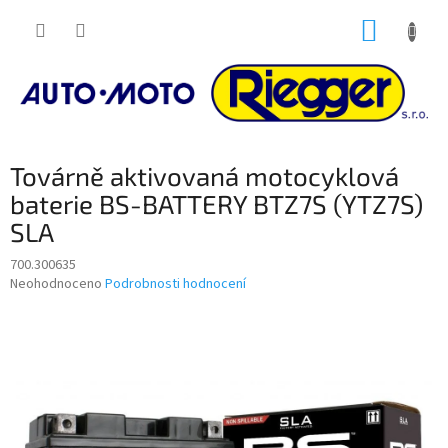
Přejít
NÁKUP
na
obsah
KOŠÍK
Továrně aktivovaná motocyklová
baterie BS-BATTERY BTZ7S (YTZ7S)
SLA
700.300635
Průměrné
Neohodnoceno
Podrobnosti hodnocení
hodnocení
produktu
je
0,0
z
5
hvězdiček.