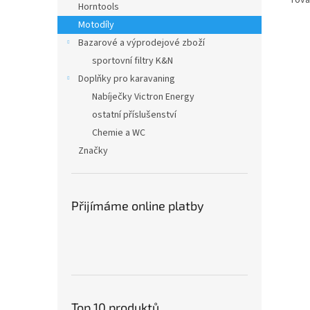
Tová
Horntools
Motodíly
Bazarové a výprodejové zboží
sportovní filtry K&N
Doplňky pro karavaning
Nabíječky Victron Energy
ostatní příslušenství
Chemie a WC
Značky
Přijímáme online platby
Top 10 produktů