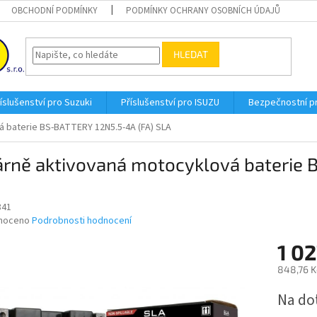
OBCHODNÍ PODMÍNKY
PODMÍNKY OCHRANY OSOBNÍCH ÚDAJŮ
HLEDAT
íslušenství pro Suzuki
Příslušenství pro ISUZU
Bezpečnostní 
 baterie BS-BATTERY 12N5.5-4A (FA) SLA
árně aktivovaná motocyklová baterie 
841
né
noceno
Podrobnosti hodnocení
ní
1 02
u
848,76 K
Měrná
Na do
cena:
ek.