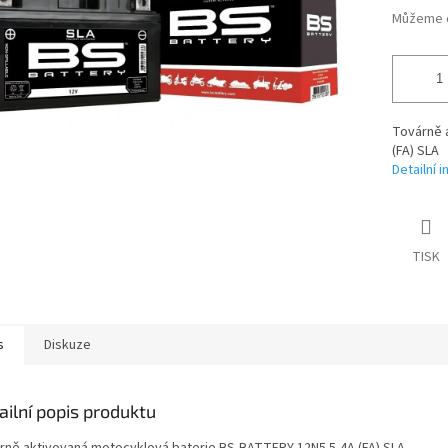
Můžeme d
Továrně 
(FA) SLA
Detailní 
TISK
s
Diskuze
ailní popis produktu