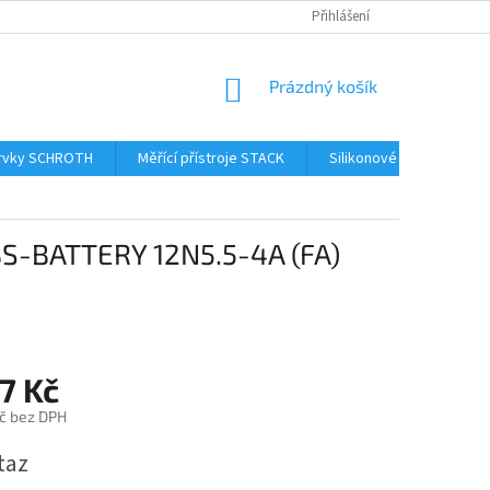
Přihlášení
NÁKUPNÍ
Prázdný košík
KOŠÍK
prvky SCHROTH
Měřící přístroje STACK
Silikonové hadice Samc
BS-BATTERY 12N5.5-4A (FA)
7 Kč
č bez DPH
taz