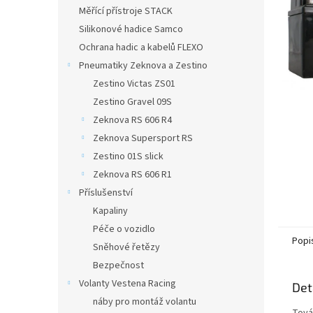
n
Měřící přístroje STACK
e
Silikonové hadice Samco
l
Ochrana hadic a kabelů FLEXO
Pneumatiky Zeknova a Zestino
Zestino Victas ZS01
Zestino Gravel 09S
Zeknova RS 606 R4
Zeknova Supersport RS
Zestino 01S slick
Zeknova RS 606 R1
Příslušenství
Kapaliny
Péče o vozidlo
Popi
Sněhové řetězy
Bezpečnost
Volanty Vestena Racing
Det
náby pro montáž volantu