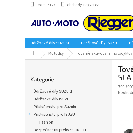
Přejít
281 912 123
obchod@riegger.cz
na
obsah
Údržbové díly SUZUKI
Údržbové díly ISUZU
Př
Domů
Motodíly
Továrně aktivovaná motocyklová
P
Tov
o
Přeskočit
s
SLA
Kategorie
kategorie
t
700.300
r
Údržbové díly SUZUKI
Průměr
Neohod
a
hodnoce
Údržbové díly ISUZU
n
produkt
Příslušenství pro Suzuki
n
je
í
Příslušenství pro ISUZU
0,0
z
p
Fashion
5
a
Bezpečnostní prvky SCHROTH
hvězdič