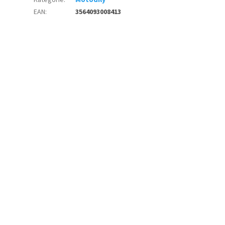
Kategorie
:
Motodíly
EAN
:
3564093008413