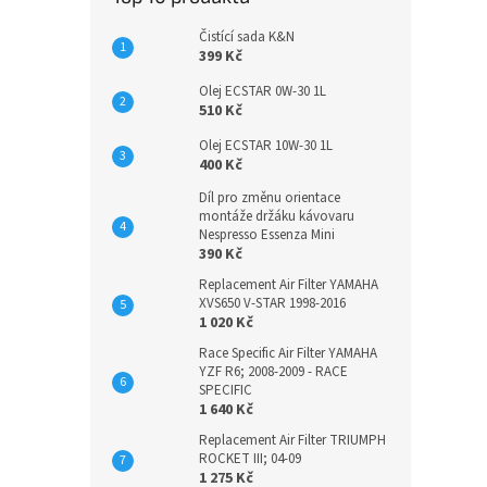
Čistící sada K&N
399 Kč
Olej ECSTAR 0W-30 1L
510 Kč
Olej ECSTAR 10W-30 1L
400 Kč
Díl pro změnu orientace
montáže držáku kávovaru
Nespresso Essenza Mini
390 Kč
Replacement Air Filter YAMAHA
XVS650 V-STAR 1998-2016
1 020 Kč
Race Specific Air Filter YAMAHA
YZF R6; 2008-2009 - RACE
SPECIFIC
1 640 Kč
Replacement Air Filter TRIUMPH
ROCKET III; 04-09
1 275 Kč