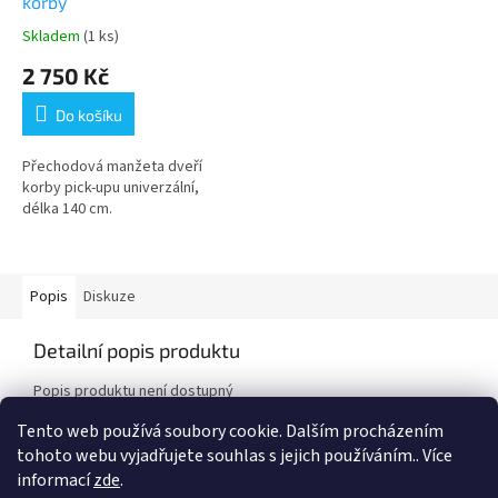
korby
Skladem
(1 ks)
Průměrné
hodnocení
2 750 Kč
produktu
je
Do košíku
4,1
z
5
Přechodová manžeta dveří
hvězdiček.
korby pick-upu univerzální,
délka 140 cm.
Popis
Diskuze
Detailní popis produktu
Popis produktu není dostupný
Tento web používá soubory cookie. Dalším procházením
tohoto webu vyjadřujete souhlas s jejich používáním.. Více
Z
informací
zde
.