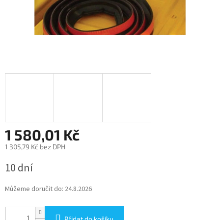
1 580,01 Kč
1 305,79 Kč bez DPH
Měrná
10 dní
cena:
Můžeme doručit do:
24.8.2026
Přidat do košíku