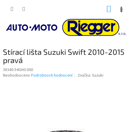
Přejít
NÁKUP
na
obsah
KOŠÍK
Stírací lišta Suzuki Swift 2010-2015
pravá
38340-54GH0-000
Průměrné
Neohodnoceno
Podrobnosti hodnocení
Značka:
Suzuki
hodnocení
produktu
je
0,0
z
5
hvězdiček.