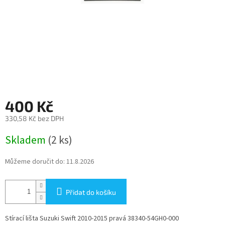
400 Kč
330,58 Kč bez DPH
Měrná
Skladem
(2 ks)
cena:
Můžeme doručit do:
11.8.2026
Přidat do košíku
Stírací lišta Suzuki Swift 2010-2015 pravá 38340-54GH0-000