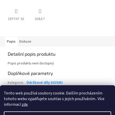
ZEPTAT SE
SDÍLET
Popis
Diskuze
Detailní popis produktu
Popis produktu není dostupný
Doplňkové parametry
Kategorie
:
Údržbové díly SUZUKI
EAN
:
38340-54GH0-0000
Tento web používá soubory cookie. Dalším procházením
tohoto webu vyjadřujete souhlas s jejich používáním.. Více
Z
informací
zde
.
á
Vytvořil Shoptet
p