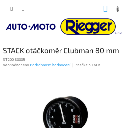
Přejít
NÁKUP
na
obsah
KOŠÍK
STACK otáčkoměr Clubman 80 mm
ST200-8000B
Průměrné
Neohodnoceno
Podrobnosti hodnocení
Značka:
STACK
hodnocení
produktu
je
0,0
z
5
hvězdiček.