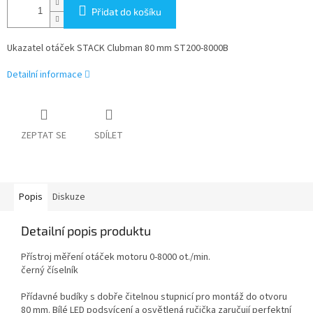
Přidat do košíku
Ukazatel otáček STACK Clubman 80 mm ST200-8000B
Detailní informace
ZEPTAT SE
SDÍLET
Popis
Diskuze
Detailní popis produktu
Přístroj měření otáček motoru 0-8000 ot./min.
černý číselník
Přídavné budíky s dobře čitelnou stupnicí pro montáž do otvoru
80 mm. Bílé LED podsvícení a osvětlená ručička zaručují perfektní