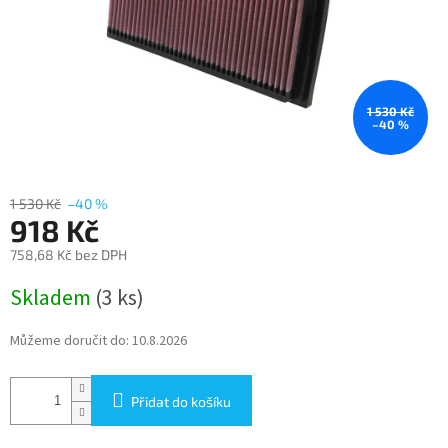
1 530 Kč
–40 %
1 530 Kč
–40 %
918 Kč
758,68 Kč bez DPH
Měrná
Skladem
(3 ks)
cena:
Můžeme doručit do:
10.8.2026
Přidat do košíku