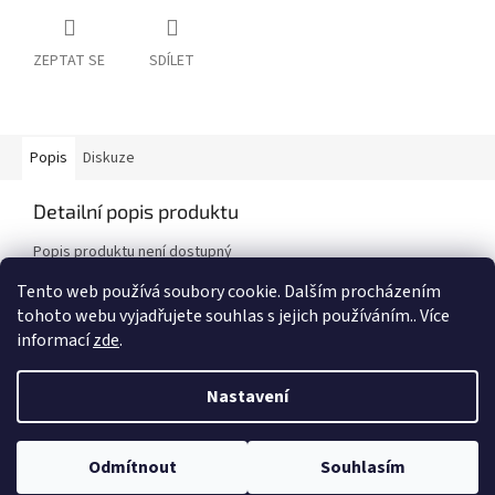
ZEPTAT SE
SDÍLET
Popis
Diskuze
Detailní popis produktu
Popis produktu není dostupný
Tento web používá soubory cookie. Dalším procházením
tohoto webu vyjadřujete souhlas s jejich používáním.. Více
Z
informací
zde
.
á
Vytvořil Shoptet
p
Nastavení
a
t
Copyright 2026
Auto - Moto Riegger s.r.o.
. Všechna práva
í
Odmítnout
Souhlasím
vyhrazena.
Upravit nastavení cookies