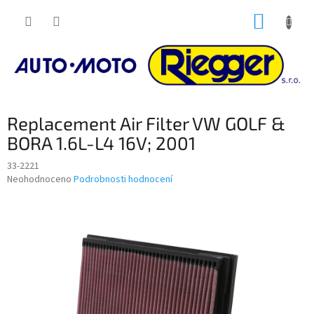
Přejít
NÁKUP
na
obsah
KOŠÍK
Replacement Air Filter VW GOLF &
BORA 1.6L-L4 16V; 2001
33-2221
Průměrné
Neohodnoceno
Podrobnosti hodnocení
hodnocení
produktu
je
0,0
z
5
hvězdiček.