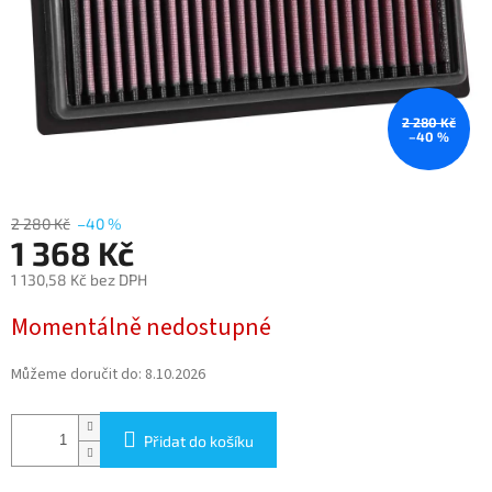
2 280 Kč
–40 %
2 280 Kč
–40 %
1 368 Kč
1 130,58 Kč bez DPH
Měrná
Momentálně nedostupné
cena:
Můžeme doručit do:
8.10.2026
Přidat do košíku