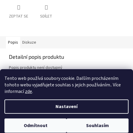
ZEPTAT SE
SDÍLET
Popis
Diskuze
Detailní popis produktu
Popis produktu není dostupný
Tento web používá soubory cookie. Dalším procházením
tohoto webu vyjadřujete souhlas s jejich používáním.. Více
Z
informací
zde
.
á
Vytvořil Shoptet
p
Nastavení
a
t
Copyright 2026
Auto - Moto Riegger s.r.o.
. Všechna práva
í
Odmítnout
Souhlasím
vyhrazena.
Upravit nastavení cookies