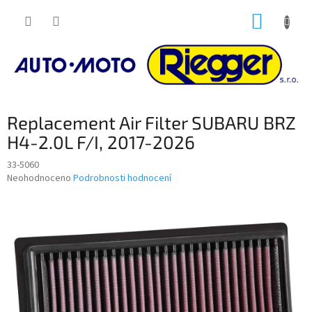
Přejít
NÁKUP
na
obsah
KOŠÍK
Replacement Air Filter SUBARU BRZ
H4-2.0L F/I, 2017-2026
33-5060
Průměrné
Neohodnoceno
Podrobnosti hodnocení
hodnocení
produktu
je
0,0
z
5
hvězdiček.