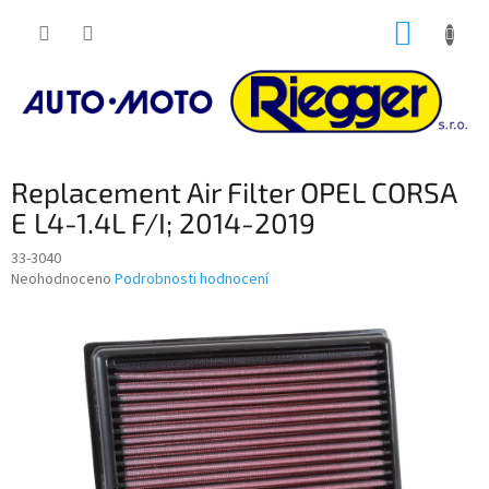
Přejít
NÁKUP
na
obsah
KOŠÍK
Replacement Air Filter OPEL CORSA
E L4-1.4L F/I; 2014-2019
33-3040
Průměrné
Neohodnoceno
Podrobnosti hodnocení
hodnocení
produktu
je
0,0
z
5
hvězdiček.