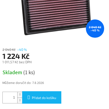
2 040 Kč
–40 %
2 040 Kč
–40 %
1 224 Kč
1 011,57 Kč bez DPH
Měrná
Skladem
(1 ks)
cena:
Můžeme doručit do:
7.8.2026
Přidat do košíku