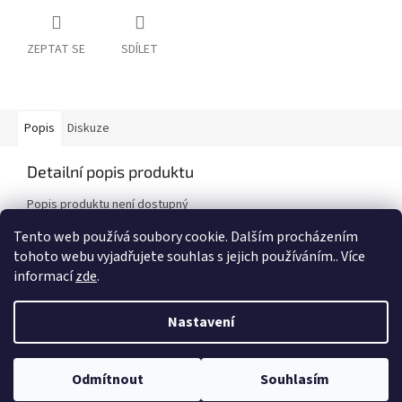
ZEPTAT SE
SDÍLET
Popis
Diskuze
Detailní popis produktu
Popis produktu není dostupný
Tento web používá soubory cookie. Dalším procházením
tohoto webu vyjadřujete souhlas s jejich používáním.. Více
Z
informací
zde
.
á
Vytvořil Shoptet
p
Nastavení
a
t
Copyright 2026
Auto - Moto Riegger s.r.o.
. Všechna práva
í
Odmítnout
Souhlasím
vyhrazena.
Upravit nastavení cookies