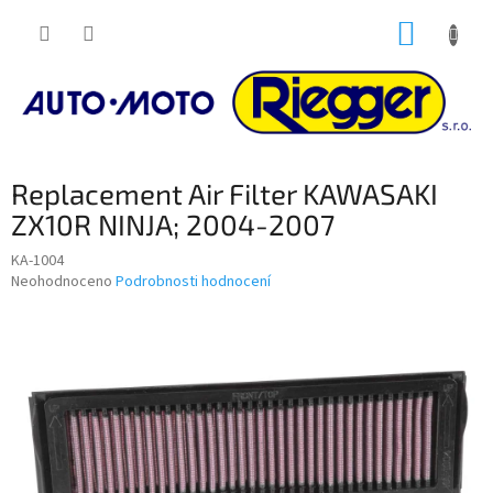
Přejít
NÁKUP
na
obsah
KOŠÍK
Replacement Air Filter KAWASAKI
ZX10R NINJA; 2004-2007
KA-1004
Průměrné
Neohodnoceno
Podrobnosti hodnocení
hodnocení
produktu
je
0,0
z
5
hvězdiček.