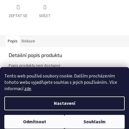
ZEPTAT SE
SDÍLET
Popis
Diskuze
Detailní popis produktu
Popis produktu není dostupný
Tento web používá soubory cookie. Dalším procházením
tohoto webu vyjadřujete souhlas s jejich používáním.. Více
Z
informací
zde
.
á
Vytvořil Shoptet
p
Nastavení
a
t
Copyright 2026
Auto - Moto Riegger s.r.o.
. Všechna práva
í
Odmítnout
Souhlasím
vyhrazena.
Upravit nastavení cookies