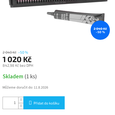
2 040 Kč
–50 %
2 040 Kč
–50 %
1 020 Kč
842,98 Kč bez DPH
Měrná
Skladem
(1 ks)
cena:
Můžeme doručit do:
11.8.2026
Přidat do košíku