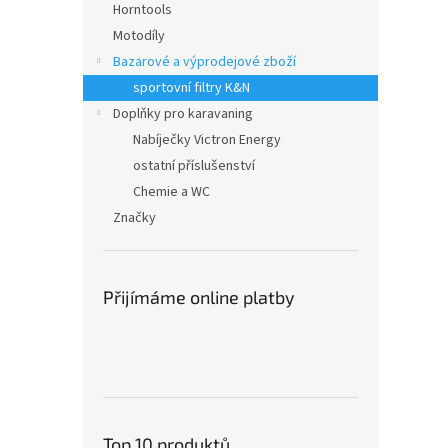
Horntools
Motodíly
Bazarové a výprodejové zboží
sportovní filtry K&N
Doplňky pro karavaning
Nabíječky Victron Energy
ostatní příslušenství
Chemie a WC
Značky
Přijímáme online platby
Top 10 produktů