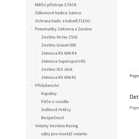
n
Měřící přístroje STACK
e
Silikonové hadice Samco
l
Ochrana hadic a kabelů FLEXO
Pneumatiky Zeknova a Zestino
Zestino Victas ZS01
Zestino Gravel 09S
Zeknova RS 606 R4
Zeknova Supersport RS
Zestino 01S slick
Popi
Zeknova RS 606 R1
Příslušenství
Kapaliny
Det
Péče o vozidlo
Popi
Sněhové řetězy
Bezpečnost
Volanty Vestena Racing
náby pro montáž volantu