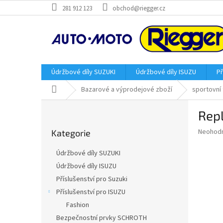
Přejít
281 912 123
obchod@riegger.cz
na
obsah
Údržbové díly SUZUKI
Údržbové díly ISUZU
Př
Domů
Bazarové a výprodejové zboží
sportovní 
P
Repl
o
Přeskočit
s
Průměr
Neohod
Kategorie
kategorie
t
hodnoce
r
produkt
Údržbové díly SUZUKI
a
je
Údržbové díly ISUZU
0,0
n
z
Příslušenství pro Suzuki
n
5
í
Příslušenství pro ISUZU
hvězdič
p
Fashion
a
Bezpečnostní prvky SCHROTH