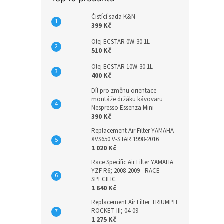
Čistící sada K&N
399 Kč
Olej ECSTAR 0W-30 1L
510 Kč
Olej ECSTAR 10W-30 1L
400 Kč
Díl pro změnu orientace
montáže držáku kávovaru
Nespresso Essenza Mini
390 Kč
Replacement Air Filter YAMAHA
XVS650 V-STAR 1998-2016
1 020 Kč
Race Specific Air Filter YAMAHA
YZF R6; 2008-2009 - RACE
SPECIFIC
1 640 Kč
Replacement Air Filter TRIUMPH
ROCKET III; 04-09
1 275 Kč