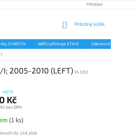
Přihlášení
NÁKUPNÍ
Prázdný košík
KOŠÍK
prvky SCHROTH
Měřící přístroje STACK
Silikonové hadice Samc
T)
/I; 2005-2010 (LEFT)
33-2352
–40 %
0 Kč
 Kč bez DPH
dem
(1 ks)
oručit do:
10.8.2026