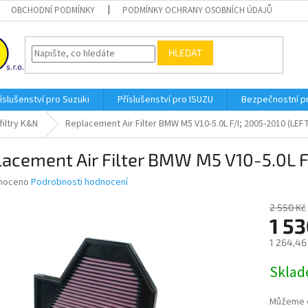
OBCHODNÍ PODMÍNKY
PODMÍNKY OCHRANY OSOBNÍCH ÚDAJŮ
HLEDAT
íslušenství pro Suzuki
Příslušenství pro ISUZU
Bezpečnostní 
filtry K&N
Replacement Air Filter BMW M5 V10-5.0L F/I; 2005-2010 (LEF
acement Air Filter BMW M5 V10-5.0L F
né
noceno
Podrobnosti hodnocení
ní
u
2 550 Kč
1 53
1 264,46
Měrná
Skla
ek.
cena:
Můžeme d