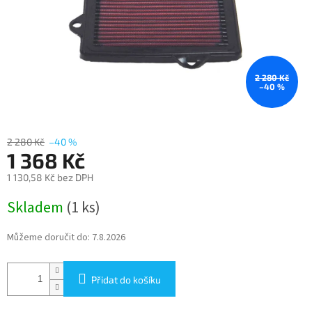
2 280 Kč
–40 %
2 280 Kč
–40 %
1 368 Kč
1 130,58 Kč bez DPH
Měrná
Skladem
(1 ks)
cena:
Můžeme doručit do:
7.8.2026
Přidat do košíku