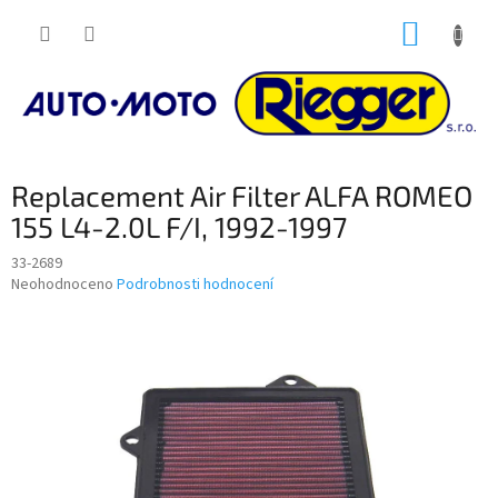
Přejít
NÁKUP
na
obsah
KOŠÍK
Replacement Air Filter ALFA ROMEO
155 L4-2.0L F/I, 1992-1997
33-2689
Průměrné
Neohodnoceno
Podrobnosti hodnocení
hodnocení
produktu
je
0,0
z
5
hvězdiček.