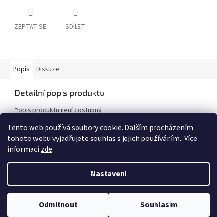
ZEPTAT SE
SDÍLET
Popis
Diskuze
Detailní popis produktu
Popis produktu není dostupný
Tento web používá soubory cookie. Dalším procházením
tohoto webu vyjadřujete souhlas s jejich používáním.. Více
Z
informací
zde
.
á
Vytvořil Shoptet
p
Nastavení
a
t
Copyright 2026
Auto - Moto Riegger s.r.o.
. Všechna práva
í
Odmítnout
Souhlasím
vyhrazena.
Upravit nastavení cookies