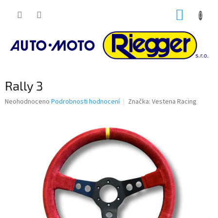
Přejít
NÁKUP
na
obsah
KOŠÍK
Rally 3
Průměrné
Neohodnoceno
Podrobnosti hodnocení
Značka:
Vestena Racing
hodnocení
produktu
je
0,0
z
5
hvězdiček.