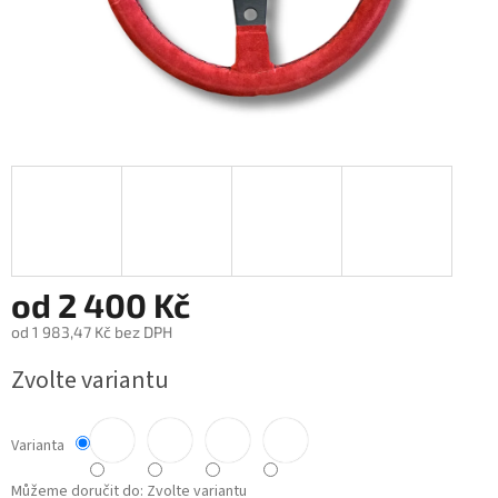
od
2 400 Kč
od
1 983,47 Kč
bez DPH
Měrná
Zvolte variantu
cena:
Varianta
Můžeme doručit do:
Zvolte variantu