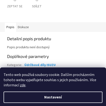
ZEPTAT SE
SDÍLET
Popis
Diskuze
Detailní popis produktu
Popis produktu není dostupný
Doplňkové parametry
Kategorie
:
Údržbové díly ISUZU
EAN
:
8981596930
Tento web používá soubory cookie. Dalším procházením
tohoto webu vyjadřujete souhlas s jejich používáním.. Více
Z
informací
zde
.
á
Vytvořil Shoptet
p
Nastavení
a
t