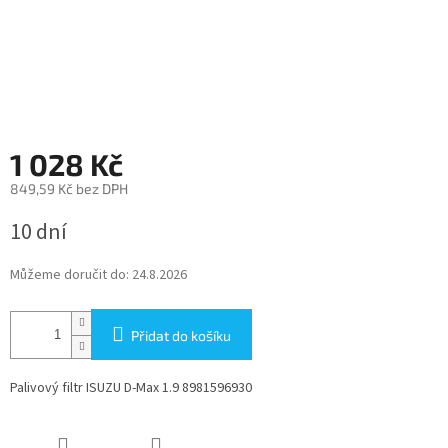
1 028 Kč
849,59 Kč bez DPH
Měrná
10 dní
cena:
Můžeme doručit do:
24.8.2026
Přidat do košíku
Palivový filtr ISUZU D-Max 1.9 8981596930