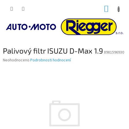
Přejít
NÁKUP
na
obsah
KOŠÍK
Palivový filtr ISUZU D-Max 1.9
8981596930
Průměrné
Neohodnoceno
Podrobnosti hodnocení
hodnocení
produktu
je
0,0
z
5
hvězdiček.