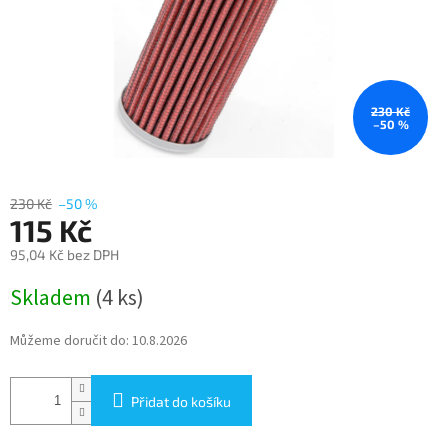
230 Kč
–50 %
230 Kč
–50 %
115 Kč
95,04 Kč bez DPH
Měrná
Skladem
(4 ks)
cena:
Můžeme doručit do:
10.8.2026
Přidat do košíku