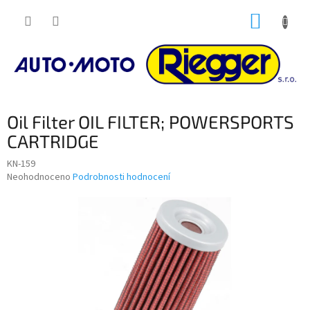
Přejít
NÁKUP
na
obsah
KOŠÍK
Oil Filter OIL FILTER; POWERSPORTS
CARTRIDGE
KN-159
Průměrné
Neohodnoceno
Podrobnosti hodnocení
hodnocení
produktu
je
0,0
z
5
hvězdiček.