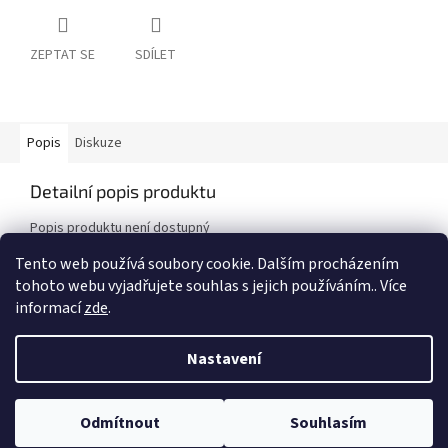
ZEPTAT SE
SDÍLET
Popis
Diskuze
Detailní popis produktu
Popis produktu není dostupný
Tento web používá soubory cookie. Dalším procházením
tohoto webu vyjadřujete souhlas s jejich používáním.. Více
Z
informací
zde
.
á
Vytvořil Shoptet
p
Nastavení
a
t
Copyright 2026
Auto - Moto Riegger s.r.o.
. Všechna práva
í
Odmítnout
Souhlasím
vyhrazena.
Upravit nastavení cookies