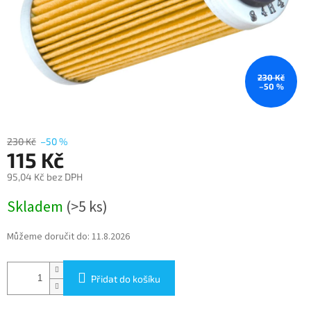
230 Kč
–50 %
230 Kč
–50 %
115 Kč
95,04 Kč bez DPH
Měrná
Skladem
(>5 ks)
cena:
Můžeme doručit do:
11.8.2026
Přidat do košíku