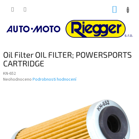
Přejít
NÁKUP
na
obsah
KOŠÍK
Oil Filter OIL FILTER; POWERSPORTS
CARTRIDGE
KN-652
Průměrné
Neohodnoceno
Podrobnosti hodnocení
hodnocení
produktu
je
0,0
z
5
hvězdiček.