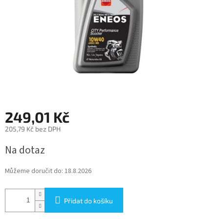
249,01 Kč
205,79 Kč bez DPH
Měrná
Na dotaz
cena:
Můžeme doručit do:
18.8.2026
Přidat do košíku