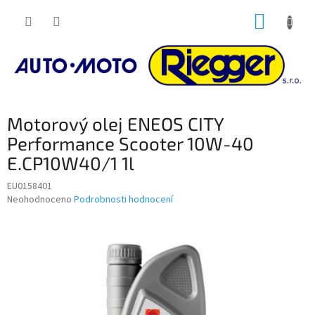
Přejít
NÁKUP
na
obsah
KOŠÍK
Motorový olej ENEOS CITY
Performance Scooter 10W-40
E.CP10W40/1 1l
EU0158401
Průměrné
Neohodnoceno
Podrobnosti hodnocení
hodnocení
produktu
je
0,0
z
5
hvězdiček.