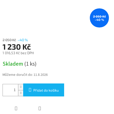
2 050 Kč
–40 %
2 050 Kč
–40 %
1 230 Kč
1 016,53 Kč bez DPH
Měrná
Skladem
(1 ks)
cena:
Můžeme doručit do:
11.8.2026
Přidat do košíku