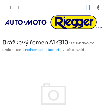
Přejít
NÁKUP
na
obsah
KOŠÍK
Drážkový řemen A1K310
17521M50R00-000
Průměrné
Neohodnoceno
Podrobnosti hodnocení
Značka:
Suzuki
hodnocení
produktu
je
0,0
z
5
hvězdiček.