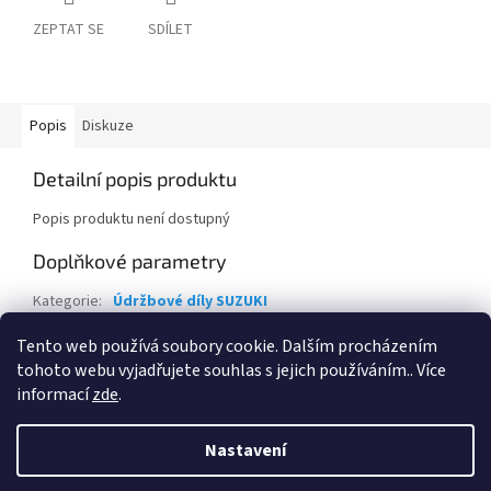
ZEPTAT SE
SDÍLET
Popis
Diskuze
Detailní popis produktu
Popis produktu není dostupný
Doplňkové parametry
Kategorie
:
Údržbové díly SUZUKI
EAN
:
17521M50R00-0000
Tento web používá soubory cookie. Dalším procházením
tohoto webu vyjadřujete souhlas s jejich používáním.. Více
Z
informací
zde
.
á
Vytvořil Shoptet
p
Nastavení
a
t