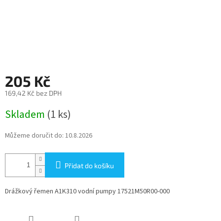
205 Kč
169,42 Kč bez DPH
Měrná
Skladem
(1 ks)
cena:
Můžeme doručit do:
10.8.2026
Přidat do košíku
Drážkový řemen A1K310 vodní pumpy 17521M50R00-000