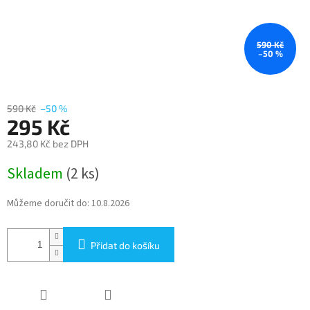
590 Kč
–50 %
590 Kč
–50 %
295 Kč
243,80 Kč bez DPH
Měrná
Skladem
(2 ks)
cena:
Můžeme doručit do:
10.8.2026
Přidat do košíku